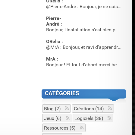
ORelio :
@Pierre-André : Bonjour, je ne suis pas sûr qu'il y en ait …
Pierre-
André :
Bonjour, l'installation s'est bien passée, mais où acheter …
ORelio :
@MrA : Bonjour, et ravi d'apprendre que cet article a servi…
MrA :
Bonjour ! Et tout d'abord merci beaucoup pour l'article et…
CATÉGORIES
Blog (2)
Créations (14)
Jeux (6)
Logiciels (38)
Ressources (5)