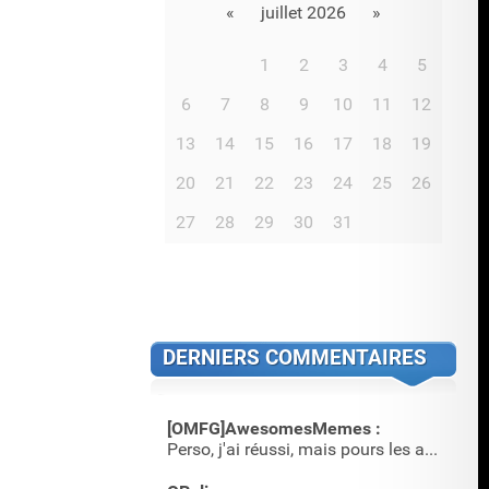
«
juillet 2026
»
1
2
3
4
5
6
7
8
9
10
11
12
13
14
15
16
17
18
19
20
21
22
23
24
25
26
27
28
29
30
31
DERNIERS COMMENTAIRES
[OMFG]AwesomesMemes :
Perso, j'ai réussi, mais pours les annimations, c'est plus …