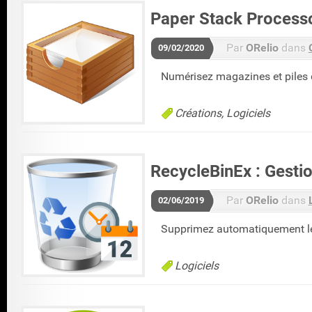
Paper Stack Processo
Par
ORelio
dans
09/02/2020
Numérisez magazines et piles 
Créations
Logiciels
RecycleBinEx : Gestio
Par
ORelio
dans
02/06/2019
Supprimez automatiquement les
Logiciels