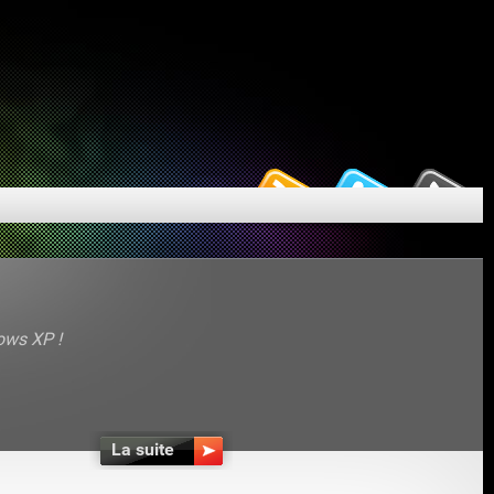
ows XP !
La suite