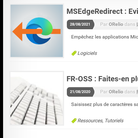
MSEdgeRedirect : Evi
Par
ORelio
dans
28/08/2021
Empêchez les applications Micr
Logiciels
FR-OSS : Faites-en p
Par
ORelio
dans
21/08/2020
Saisissez plus de caractères s
Ressources
Tutoriels