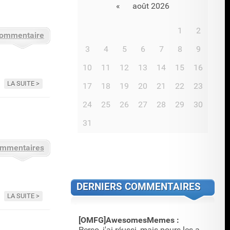
«
août 2026
1
2
commentaire
3
4
5
6
7
8
9
10
11
12
13
14
15
16
LA SUITE
17
18
19
20
21
22
23
24
25
26
27
28
29
30
31
ommentaires
DERNIERS COMMENTAIRES
LA SUITE
[OMFG]AwesomesMemes :
Perso, j'ai réussi, mais pours les annimations, c'est plus …