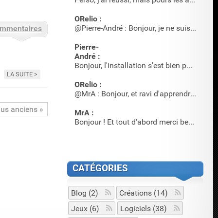
ORelio :
@Pierre-André : Bonjour, je ne suis pas sûr qu'il y en ait …
ommentaires
Pierre-
André :
Bonjour, l'installation s'est bien passée, mais où acheter …
LA SUITE
ORelio :
@MrA : Bonjour, et ravi d'apprendre que cet article a servi…
lus anciens
MrA :
Bonjour ! Et tout d'abord merci beaucoup pour l'article et…
CATÉGORIES
Blog (2)
Créations (14)
Jeux (6)
Logiciels (38)