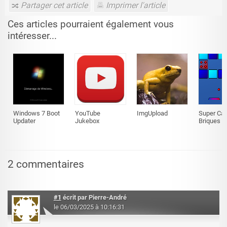
Partager cet article
Imprimer l'article
Ces articles pourraient également vous
intéresser...
Windows 7 Boot
YouTube
ImgUpload
Super Ca
Updater
Jukebox
Briques
2 commentaires
#1
écrit par
Pierre-André
le 06/03/2025 à 10:16:31