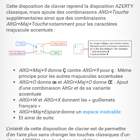
Cette disposition de clavier reprend la disposition AZERTY
classique, mais ajoute des combinaisons
AltGr+Touche
supplémentaires ainsi que des combinaisons
AltGr+Maj+Touche
notamment pour les caractères
majuscule accentués :
AltGr+Maj+9
donne
Ç
contre
AltGr+9
pour
ç
: Même
principe pour les autres majuscules accentuées
AltGr+O
donne
œ
et
AltGr+Maj+O
donne
Œ
: Ajout
d'une combinaison AltGr et de sa variante
accentuée
AltGr+W
et
AltGr+X
donnent les « guillemets
français »
AltGr+Maj+Espace
donne un
espace insécable
Et ainsi de suite.
L'intérêt de cette disposition de clavier est de permettre
d'en faire plus sans changer les touches classiques d'un