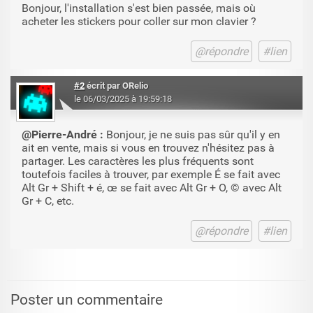
Bonjour, l'installation s'est bien passée, mais où
acheter les stickers pour coller sur mon clavier ?
@répondre
#lien
#2
écrit par
ORelio
le 06/03/2025 à 19:59:18
@
Pierre-André
:
Bonjour, je ne suis pas sûr qu'il y en
ait en vente, mais si vous en trouvez n'hésitez pas à
partager. Les caractères les plus fréquents sont
toutefois faciles à trouver, par exemple É se fait avec
Alt Gr + Shift + é, œ se fait avec Alt Gr + O, © avec Alt
Gr + C, etc.
@répondre
#lien
Poster un commentaire