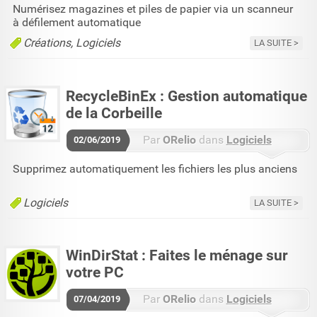
Logiciels
Numérisez magazines et piles de papier via un scanneur
à défilement automatique
Aucun commentaire
Créations
Logiciels
LA SUITE
RecycleBinEx : Gestion automatique
de la Corbeille
Par
ORelio
dans
Logiciels
02/06/2019
2 commentaires
Supprimez automatiquement les fichiers les plus anciens
Logiciels
LA SUITE
WinDirStat : Faites le ménage sur
votre PC
Par
ORelio
dans
Logiciels
07/04/2019