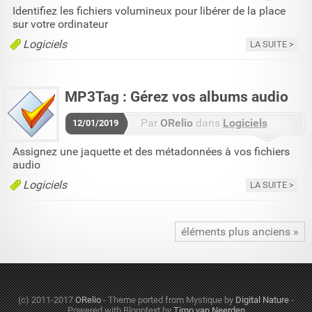
3 commentaires
Identifiez les fichiers volumineux pour libérer de la place
sur votre ordinateur
Logiciels
LA SUITE
MP3Tag : Gérez vos albums audio
Par
ORelio
dans
Logiciels
12/01/2019
5 commentaires
Assignez une jaquette et des métadonnées à vos fichiers
audio
Logiciels
LA SUITE
éléments plus anciens
(c) 2011-2017
ORelio
-
Theme ported from Mystique by
Digital Nature
-
Powered with Blogotext by
Timo van Neerden