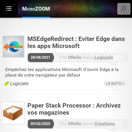
MicroZOOM
Menu
MSEdgeRedirect : Eviter Edge dans
les apps Microsoft
Par
ORelio
dans
Logiciels
28/08/2021
1 commentaire
Empêchez les applications Microsoft d'ouvrir Edge à la
place de votre navigateur par défaut
Logiciels
LA SUITE
Paper Stack Processor : Archivez
vos magazines
Par
ORelio
dans
Créations
09/02/2020