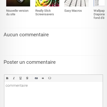
Nouvelle version
Really Slick
Easy Macros
Wallpaper
du site
Screensavers
Diaporam
fond d'éc
Aucun commentaire
Poster un commentaire