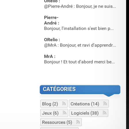
ORelio :
@Pierre-André : Bonjour, je ne suis pas sûr qu'il y en ait …
Pierre-
André :
Bonjour, l'installation s'est bien passée, mais où acheter …
ORelio :
@MrA : Bonjour, et ravi d'apprendre que cet article a servi…
MrA :
Bonjour ! Et tout d'abord merci beaucoup pour l'article et…
CATÉGORIES
Blog (2)
Créations (14)
Jeux (6)
Logiciels (38)
Ressources (5)