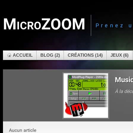
MicroZOOM
Prenez 
ACCUEIL
BLOG (2)
CRÉATIONS (14)
JEUX (6)
Musiq
À la déc
Aucun article