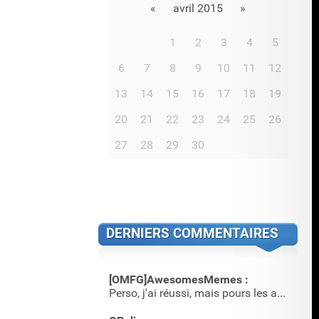
«
avril 2015
»
1
2
3
4
5
6
7
8
9
10
11
12
13
14
15
16
17
18
19
20
21
22
23
24
25
26
27
28
29
30
DERNIERS COMMENTAIRES
[OMFG]AwesomesMemes :
Perso, j'ai réussi, mais pours les annimations, c'est plus …