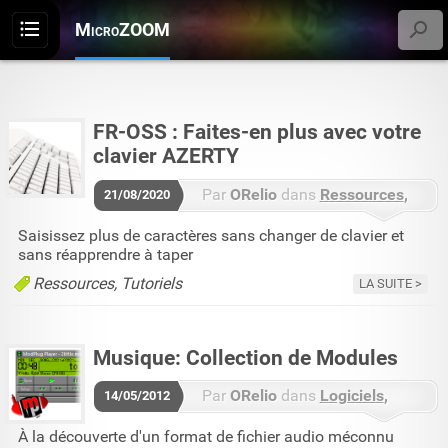
MicroZOOM
Menu
FR-OSS : Faites-en plus avec votre
clavier AZERTY
Par
ORelio
dans
Ressources
21/08/2020
Tutoriels
2 commentaires
Saisissez plus de caractères sans changer de clavier et
sans réapprendre à taper
Ressources
Tutoriels
LA SUITE
Musique: Collection de Modules
Par
ORelio
dans
Logiciels
14/05/2012
Ressources
À la découverte d'un format de fichier audio méconnu